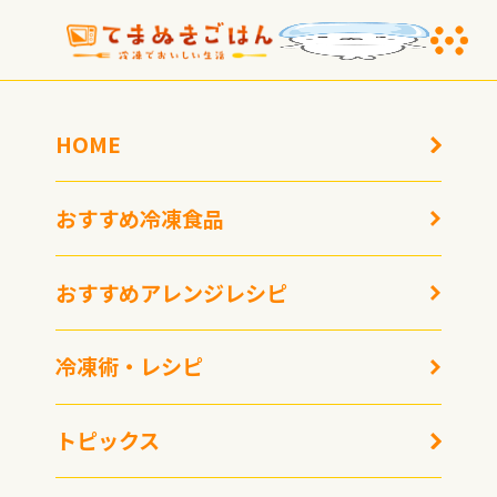
HOME
おすすめ冷凍食品
おすすめアレンジレシピ
沖縄そばの名店が生ん
東京駅の人気駅弁3種
冷凍術・レシピ
だ、本格じゅーしぃを手
を、家で味わう〜JR東日
のひらサイズで。〜さわ
本クロスステーション
のや「冷凍じゅーしぃお
「冷凍駅弁アソート」
トピックス
にぎり」