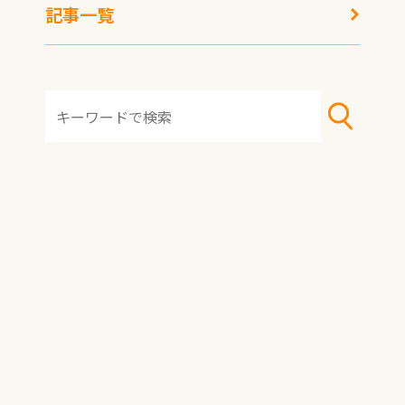
記事一覧
凍らせそうめんつゆが今
シュウマイ潤さんと行
夏のトレンド！3社を食
く！群馬・ゼンフーズ工
べ比べ＋管理栄養士おす
場で出会った、冷凍焼売
すめレスキュー食材で夏
＆餃子の新世界
バテ知らずに
名古屋めしの“食べにく
大館の名物駅弁を、いつ
さ”を一掃 〜とんかつみ
でも食卓に。〜花善「冷