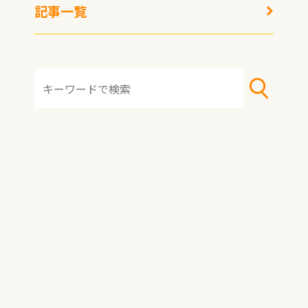
記事一覧
テレビ朝日「グッド！モ
冷凍卵の基本の作り方＆
ーニング」冷凍王子が簡
レシピ、もちとろ食感が
単・節約レシピを紹介！
楽しめる冷凍卵レシピま
（2026年7月９日放送）
とめ
酷暑を乗り切る新トレン
凍らせそうめんつゆが今
ド！話題の「凍らせめん
夏のトレンド！3社を食
つゆ」が夏の食卓を変え
べ比べ＋管理栄養士おす
る理由と科学のヒミツ
すめレスキュー食材で夏
バテ知らずに