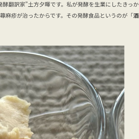
発酵翻訳家”土方夕暉です。私が発酵を生業にしたきっ
蕁麻疹が治ったからです。その発酵食品というのが「
酒