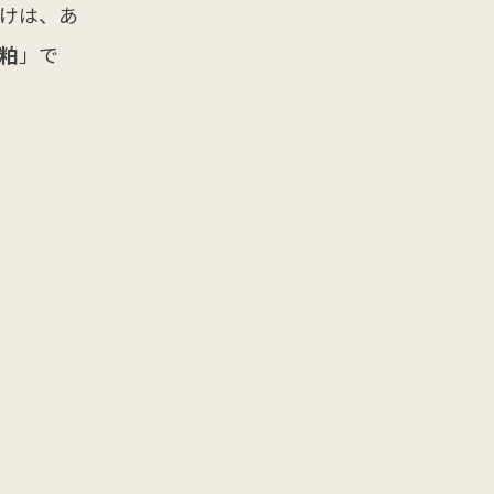
かけは、あ
粕
」で