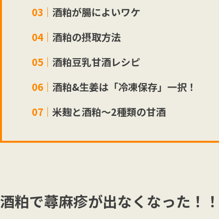
酒粕が腸によいワケ
酒粕の摂取方法
酒粕豆乳甘酒レシピ
酒粕&生姜は「冷凍保存」一択！
米麹と酒粕〜2種類の甘酒
酒粕で蕁麻疹が出なくなった！