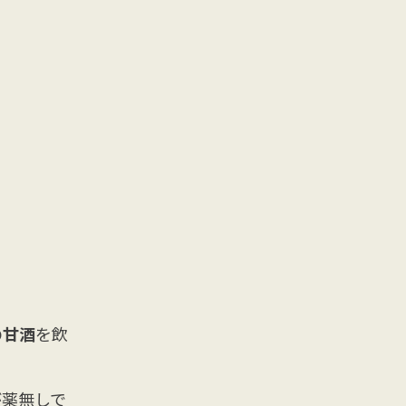
の甘酒
を飲
が薬無しで