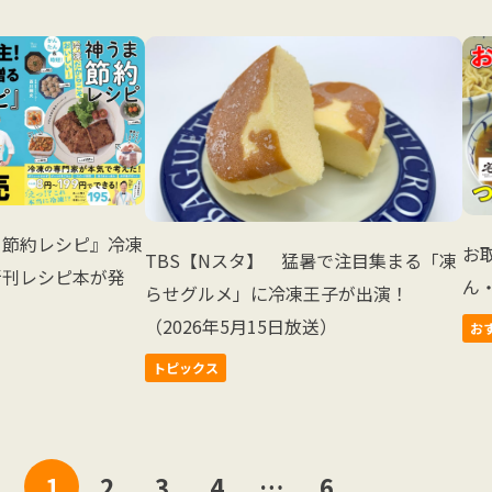
ま節約レシピ』冷凍
お
TBS【Nスタ】 猛暑で注目集まる「凍
新刊レシピ本が発
ん
らせグルメ」に冷凍王子が出演！
（2026年5月15日放送）
お
トピックス
投
1
2
3
4
…
6