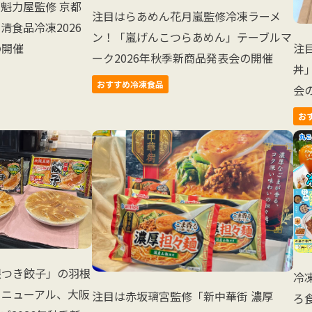
魁力屋監修 京都
注目はらあめん花月嵐監修冷凍ラーメ
清食品冷凍2026
ン！「嵐げんこつらあめん」テーブルマ
注
の開催
ーク2026年秋季新商品発表会の開催
丼
おすすめ冷凍食品
会
お
根つき餃子」の羽根
冷
リニューアル、大阪
注目は赤坂璃宮監修「新中華街 濃厚
ろ