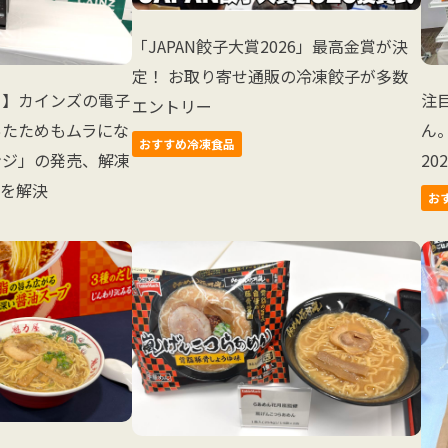
「JAPAN餃子大賞2026」最高金賞が決
定！ お取り寄せ通販の冷凍餃子が多数
ー】カインズの電子
注
エントリー
あたためもムラにな
ん
おすすめ冷凍食品
ンジ」の発売、解凍
2
みを解決
お