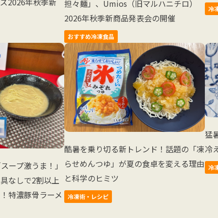
ズ2026年秋季新
担々麺」、Umios（旧マルハニチロ）
冷
2026年秋季新商品発表会の開催
おすすめ冷凍食品
猛
冷
酷暑を乗り切る新トレンド！話題の「凍
らせめんつゆ」が夏の食卓を変える理由
「スープ激うま！」
冷
と科学のヒミツ
具なしで2割以上
ま！特濃豚骨ラーメ
冷凍術・レシピ