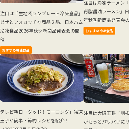
注目は冷凍ラーメン「
背脂醤油ラーメン」日
注目は「生地系ワンプレート冷凍食品」
年秋季新商品発表会
ピザとフォカッチャ商品２品、日本ハム
冷凍食品2026年秋季新商品発表会の開
おすすめ冷凍食品
催
おすすめ冷凍食品
テレビ朝日「グッド！モーニング」冷凍
注目は大阪王将「羽
王子が簡単・節約レシピを紹介！
がもっとパリパリに