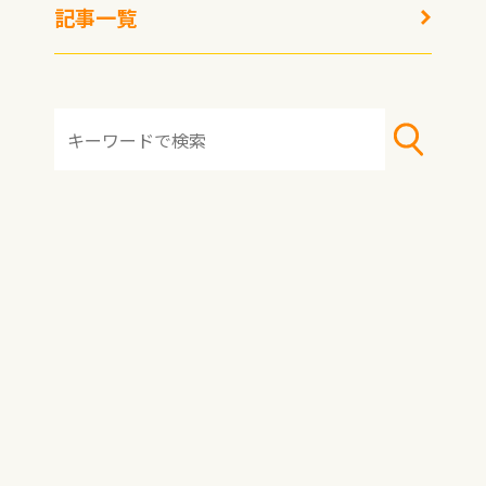
記事一覧
「冷凍庫のない生活」、想像できますか？ 今や私たちの食
生活に欠かせない冷凍食品や冷凍保存技術。でも、ほんの
150年ほど前まで、食べ物を長期間冷やして保存するなん
て、夢のような話でした。
実は、イギリスのソウルフードとも言える「
フィッシュ&
チップス
」。あのホクホクの魚のフライとポテトが、イギ
リス中で気軽に食べられるようになった背景にも、この