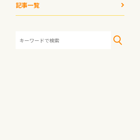
記事一覧
冷凍生活アドバイザー
西川剛史
冷凍パイシートを使ったことはありますか？ 実はとて
も便利＆手間なく使える、おすすめの冷凍食品なんです。
パイ生地は、バターを生地で包み、何回も折り込むこと