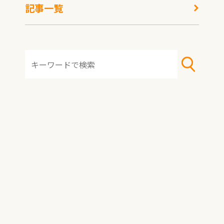
記事一覧
冷凍生活アドバイザー
西川剛史
冷凍食品の中でも、冷凍ラーメンはニーズも売り上げも
伸びている今注目のジャンルです。
そんな冷凍ラーメンのお取り寄せに特化した通販サイト
が「
宅麺.com
」。多くの種類の冷凍ラーメンを取り扱って