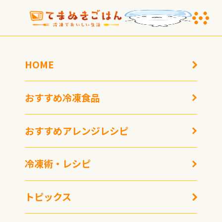
HOME
おすすめ冷凍食品
おすすめアレンジレシピ
【解凍の極意】冷凍食材
冷凍術・レシピ
をおいしく食べる7つの
【冷凍専門家レビュー】
方法
カインズの電子レンジ
「解凍も冷食あたためも
トピックス
ムラになりにくいフラッ