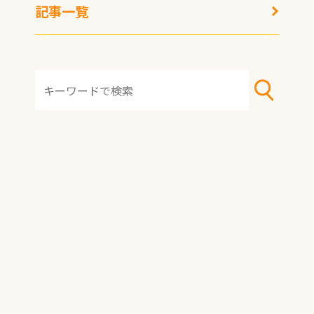
トレンジ」の発売、解凍
記事一覧
ムラ＆加熱ムラの悩みを
解決
冷凍ブロッコリーの正し
い電子レンジ解凍方法、
エッジランナウェイを防
げ！
HOME