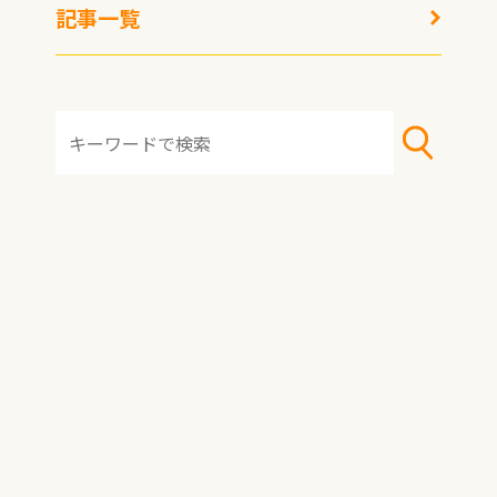
記事一覧
テーブルマーク冷凍うど
ん50周年記念企画 冷凍
王子が製造工場に潜入！
HOME
おすすめ冷凍食品
おすすめアレンジレシピ