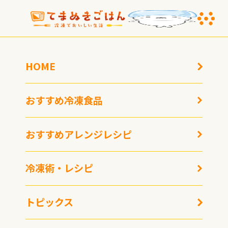
HOME
おすすめ冷凍食品
おすすめアレンジレシピ
1月23日を『カレーの日
注目は猛暑対応「流水解
冷凍術・レシピ
の次の日は「カレーうど
凍の冷凍うどん」、「ワ
ん」の日』に制定！ テー
ンプレートうどん和膳」
ブルマークイベント
テーブルマーク2026年春
トピックス
季新商品発表会の開催