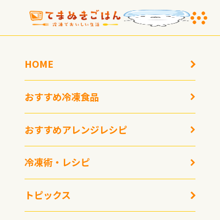
HOME
おすすめ冷凍食品
おすすめアレンジレシピ
京の風情を一杯に。老舗
刺激の「生姜」と、癒や
冷凍術・レシピ
うどん店『おめん』が贈
しの「大葉」。主役に躍
る、心まで温まる贅沢な
り出る「究極のタイ
「食べる日本のスー
パ」〜餃子花伝「香り千
トピックス
プ」〜おめん「食べる日
本焼売」「香り大葉焼
本のスープセット」
売」