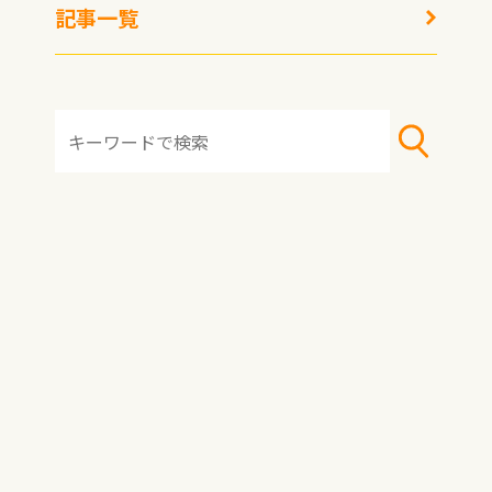
記事一覧
ラーメン王国・京都の元
祖「新福菜館」の味を自
宅で！冷凍庫に常備した
くなる逸品「中華そば」
＆「特製炒飯」
HOME