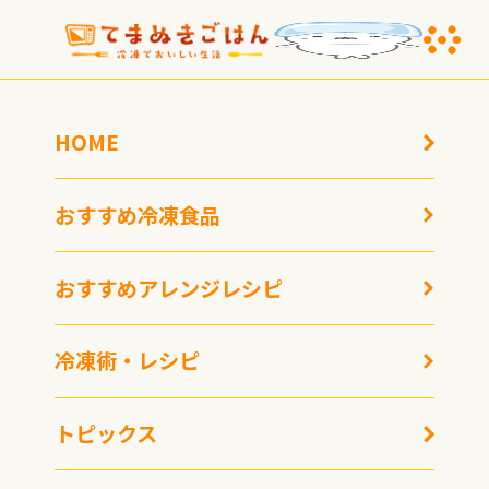
HOME
おすすめ冷凍食品
おすすめアレンジレシピ
冷凍術・レシピ
注目は旨辛「羽根つきヤ
ンニョム餃子」、大阪王
将イートアンドフーズ
トピックス
2025年秋季新商品発表会